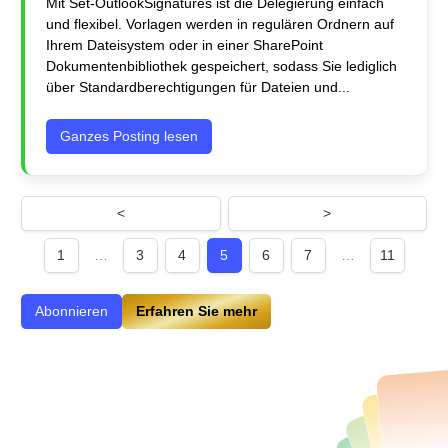
Mit Set-OutlookSignatures ist die Delegierung einfach
und flexibel. Vorlagen werden in regulären Ordnern auf
Ihrem Dateisystem oder in einer SharePoint
Dokumentenbibliothek gespeichert, sodass Sie lediglich
über Standardberechtigungen für Dateien und...
Ganzes Posting lesen
<
>
1
…
3
4
5
6
7
…
11
Abonnieren
Erfahren Sie mehr