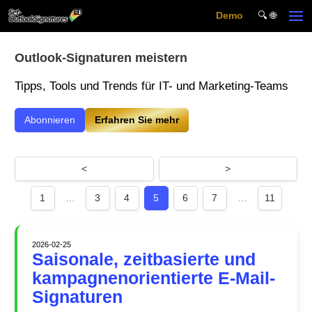
Demo
🔍︎ 🌐
Skip to main content
Outlook-Signaturen meistern
Tipps, Tools und Trends für IT- und Marketing-Teams
Abonnieren
Erfahren Sie mehr
<
>
1
…
3
4
5
6
7
…
11
2026-02-25
Saisonale, zeitbasierte und
kampagnenorientierte E-Mail-
Signaturen