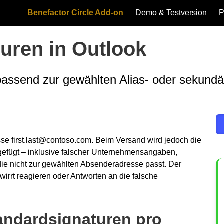
Benefactor Circle Add-on
Demo & Testversion
P
uren in Outlook
passend zur gewählten Alias- oder sekund
esse first.last@contoso.com. Beim Versand wird jedoch die
gefügt – inklusive falscher Unternehmensangaben,
 die nicht zur gewählten Absenderadresse passt. Der
wirrt reagieren oder Antworten an die falsche
andardsignaturen pro