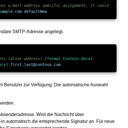
ses a mail address specific assignment, it could
xample.com
defaultNew
kundäre SMTP-Adresse angelegt.
ress (alias address)
[formal Contoso.docx]
ocx]
first.last@contoso.com
em Benutzer zur Verfügung. Die automatische Auswahl
werden.
 Absenderadresse. Wird die Nachricht über
in automatisch die entsprechende Signatur an. Für neue