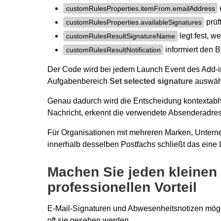
customRulesProperties.itemFrom.emailAddress
prüf
customRulesProperties.availableSignatures
legt fest, w
customRulesResultSignatureName
informiert den 
customRulesResultNotification
Der Code wird bei jedem Launch Event des Add-in
Aufgabenbereich
Set selected signature
auswähl
Genau dadurch wird die Entscheidung kontextabhän
Nachricht, erkennt die verwendete Absenderadres
Für Organisationen mit mehreren Marken, Unter
innerhalb desselben Postfachs schließt das eine 
Machen Sie jeden kleinen
professionellen Vorteil
E-Mail-Signaturen und Abwesenheitsnotizen mögen
oft sie gesehen werden.