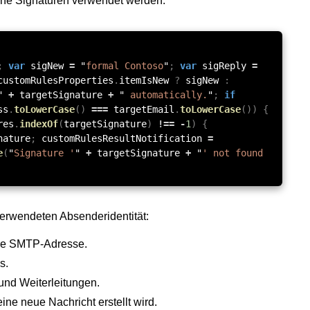
che Signaturen verwendet werden.
;
var
sigNew
=
"
formal Contoso
"
;
var
sigReply
=
customRulesProperties
.
itemIsNew
?
sigNew
:
"
+
targetSignature
+
"
automatically.
"
;
if
ss
.
toLowerCase
()
===
targetEmail
.
toLowerCase
())
{
res
.
indexOf
(
targetSignature
)
!==
-
1
)
{
nature
;
customRulesResultNotification
=
e
(
"
Signature '
"
+
targetSignature
+
"
' not found
h verwendeten Absenderidentität:
däre SMTP-Adresse.
s.
 und Weiterleitungen.
ine neue Nachricht erstellt wird.