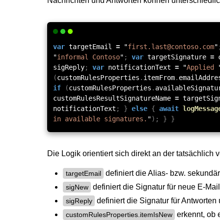
Nachrichten und Antworten können unterschiedli
var
targetEmail
=
"
first.last@contoso.com
"
"
informal Contoso
"
;
var
targetSignature
=
sigReply
;
var
notificationText
=
"
Applied
(
customRulesProperties
.
itemFrom
.
emailAddre
if
(
customRulesProperties
.
availableSignatu
customRulesResultSignatureName
=
targetSig
notificationText
;
}
else
{
await
logMessag
in available signatures.
"
);
}
}
Die Logik orientiert sich direkt an der tatsächlic
definiert die Alias- bzw. sekun
targetEmail
definiert die Signatur für neue E-Mail
sigNew
definiert die Signatur für Antworten
sigReply
erkennt, ob e
customRulesProperties.itemIsNew