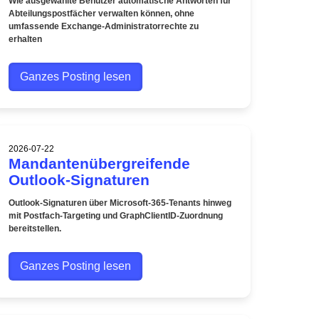
Wie ausgewählte Benutzer automatische Antworten für
Abteilungspostfächer verwalten können, ohne
umfassende Exchange-Administratorrechte zu
erhalten
Ganzes Posting lesen
2026-07-22
Mandantenübergreifende
Outlook-Signaturen
Outlook-Signaturen über Microsoft-365-Tenants hinweg
mit Postfach-Targeting und GraphClientID-Zuordnung
bereitstellen.
Ganzes Posting lesen