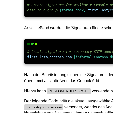
# Create signature for mailbox # Example u
also be a group
[formal.docx]
first.last@e
Anschließend werden die Signaturen für die se
# Create signature for secondary SMTP add
first.last@contoso.com
[informal Contoso.d
Nach der Bereitstellung stehen die Signaturen d
übernimmt anschließend das Outlook Add-in.
Hierzu kann
verwendet 
CUSTOM_RULES_CODE
Der folgende Code prüft die aktuell ausgewählte
versendet, wendet das Add-
first.last@contoso.com